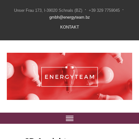
·
·
Unser Frau 173, I-39020 Schnals (BZ)
+39 329 7759045
gmbh@energyteam.bz
KONTAKT