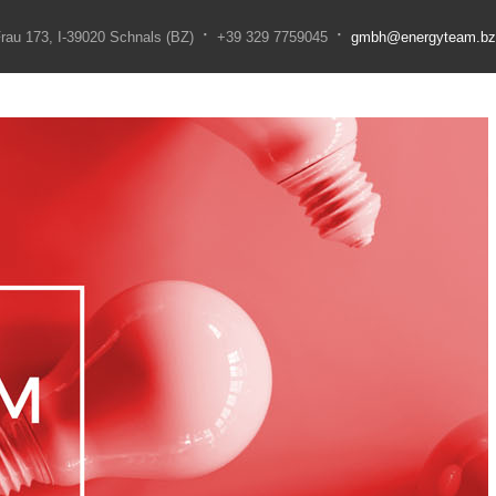
·
·
rau 173, I-39020 Schnals (BZ)
+39 329 7759045
gmbh@energyteam.bz