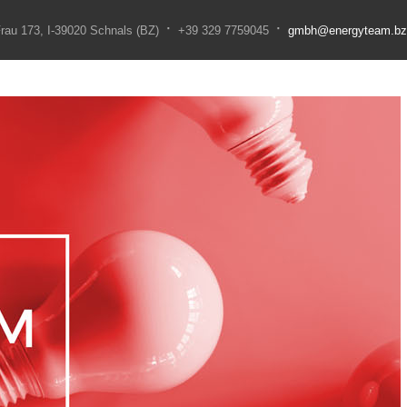
·
·
rau 173, I-39020 Schnals (BZ)
+39 329 7759045
gmbh@energyteam.bz